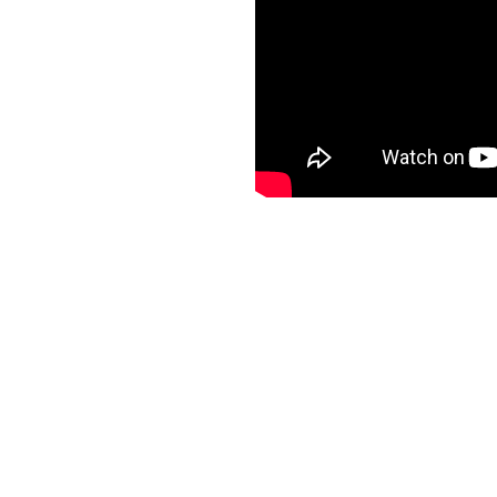
Алёна Биккулова