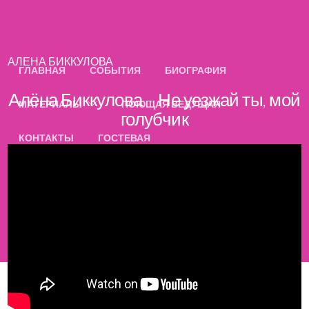
АЛЕНА БИККУЛОВА
ГЛАВНАЯ
СОБЫТИЯ
БИОГРАФИЯ
Алёна Биккулова – Не уезжай ты, мой
МАТЕРИАЛЫ
ПОЮЩАЯ ВЕДУЩАЯ
голубчик
КОНТАКТЫ
ГОСТЕВАЯ