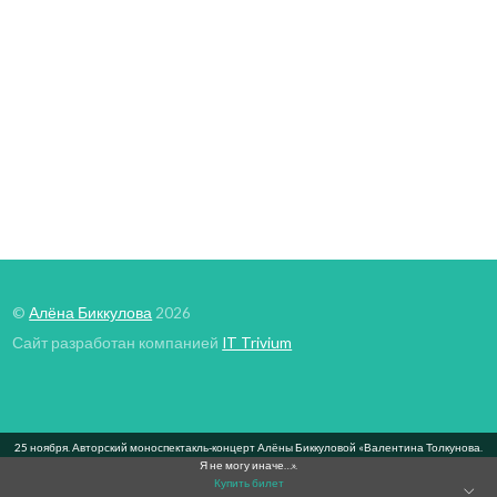
Алёна Биккулова – Не уезжай ты, мой
голубчик
©
Алёна Биккулова
2026
Сайт разработан компанией
IT Trivium
25 ноября. Авторский моноспектакль-концерт Алёны Биккуловой «Валентина Толкунова.
Я не могу иначе…».
Купить билет