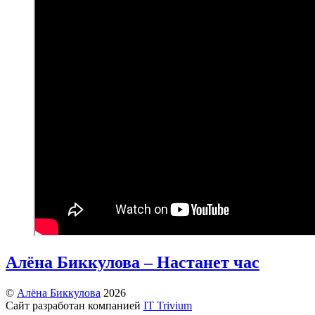
Алёна Биккулова – Настанет час
©
Алёна Биккулова
2026
Сайт разработан компанией
IT Trivium