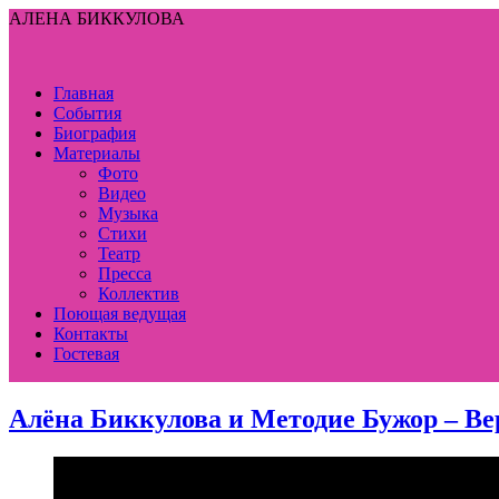
АЛЕНА БИККУЛОВА
Главная
События
Биография
Материалы
Фото
Видео
Музыка
Стихи
Театр
Пресса
Коллектив
Поющая ведущая
Контакты
Гостевая
Алёна Биккулова и Методие Бужор – В