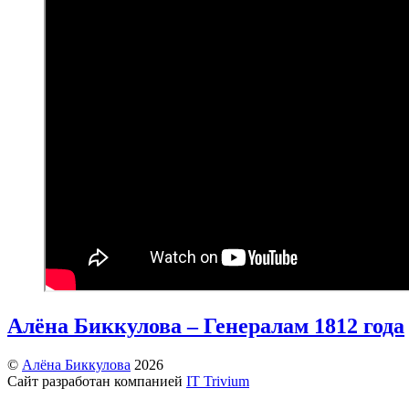
Алёна Биккулова – Генералам 1812 года
©
Алёна Биккулова
2026
Сайт разработан компанией
IT Trivium