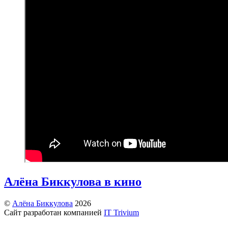
Алёна Биккулова в кино
©
Алёна Биккулова
2026
Сайт разработан компанией
IT Trivium