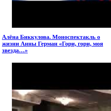
Алёна Биккулова. Моноспектакль о
жизни Анны Герман «Гори, гори, моя
звезда…»