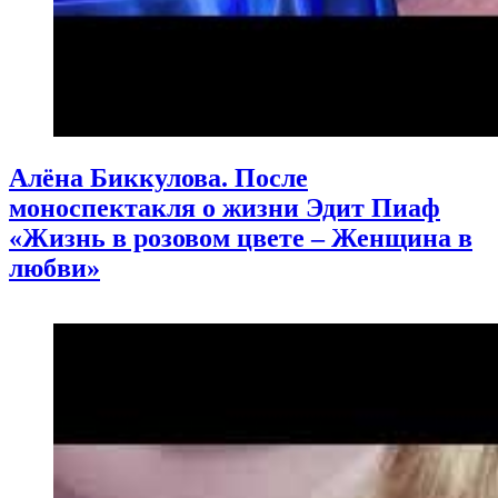
Алёна Биккулова. После
моноспектакля о жизни Эдит Пиаф
«Жизнь в розовом цвете – Женщина в
любви»