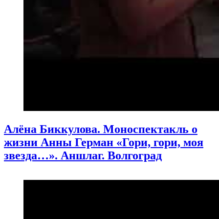
Алёна Биккулова. Моноспектакль о
жизни Анны Герман «Гори, гори, моя
звезда…». Аншлаг. Волгоград