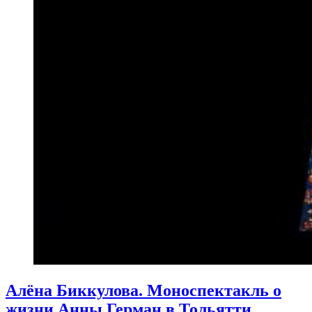
Алёна Биккулова. Моноспектакль о
жизни Анны Герман в Тольятти