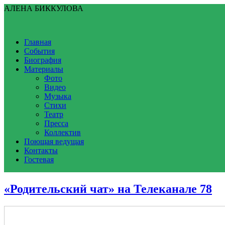
АЛЕНА БИККУЛОВА
Главная
События
Биография
Материалы
Фото
Видео
Музыка
Стихи
Театр
Пресса
Коллектив
Поющая ведущая
Контакты
Гостевая
«Родительский чат» на Телеканале 78