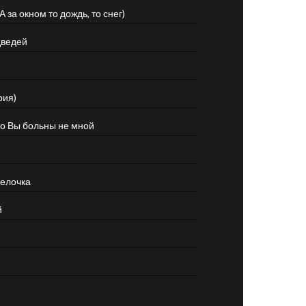
А за окном то дождь, то снег)
дведей
рия)
то Вы больны не мной
 елочка
й