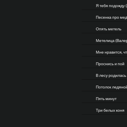
Я тебя подожду (
Песенка про ме
Опять метель
Метелица (Вале
Мне нравится, ч
Проснись и пой
В лесу родилась
Потолок ледяно
Пять минут
Три белых коня