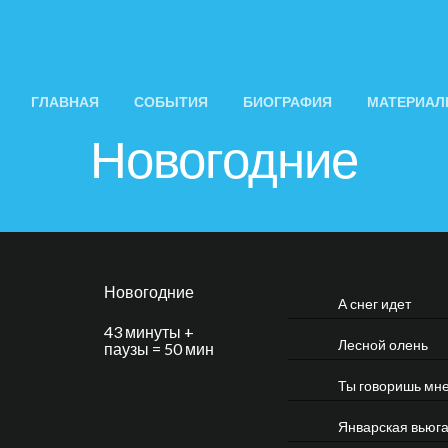
ГЛАВНАЯ
СОБЫТИЯ
БИОГРАФИЯ
МАТЕРИА
Новогодние
Новогодние
А снег идет
43 минуты +
Лесной олень
паузы = 50 мин
Ты говоришь мне
Январская вьюг