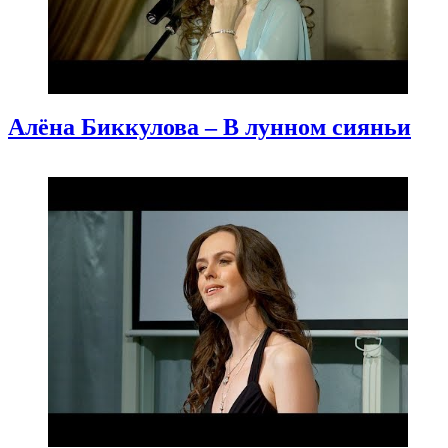
Алёна Биккулова – В лунном сияньи