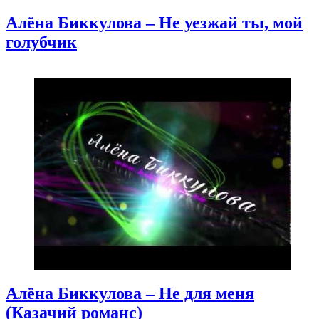
Алёна Биккулова – Не уезжай ты, мой
голубчик
Алёна Биккулова – Не для меня
(Казачий романс)