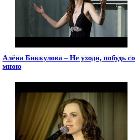
Алёна Биккулова – Не уходи, побудь со
мною