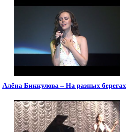
Алёна Биккулова – На разных берегах