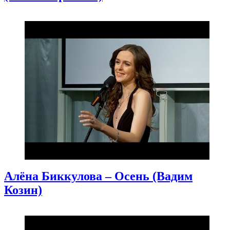
Алёна Биккулова – Осень (Вадим
Козин)