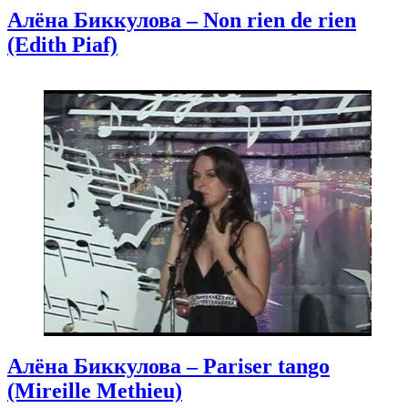
Алёна Биккулова – Non rien de rien
(Edith Piaf)
Алёна Биккулова – Pariser tango
(Mireille Methieu)