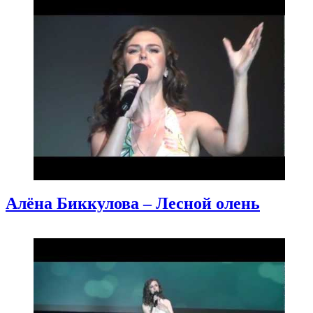
Алёна Биккулова – Лесной олень