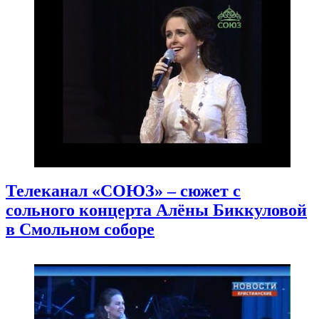
Телеканал «СОЮЗ» – сюжет с
сольного концерта Алёны Биккуловой
в Смольном соборе