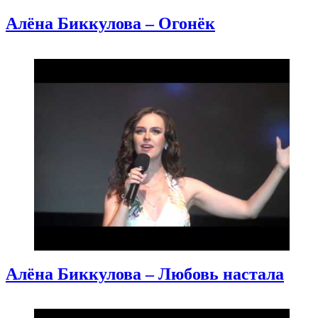
Алёна Биккулова – Огонёк
Алёна Биккулова – Любовь настала