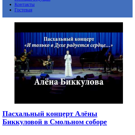
Контакты
Гостевая
Пасхальный концерт Алёны
Биккуловой в Смольном соборе