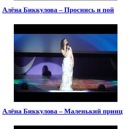
Алёна Биккулова – Проснись и пой
Алёна Биккулова – Маленький принц