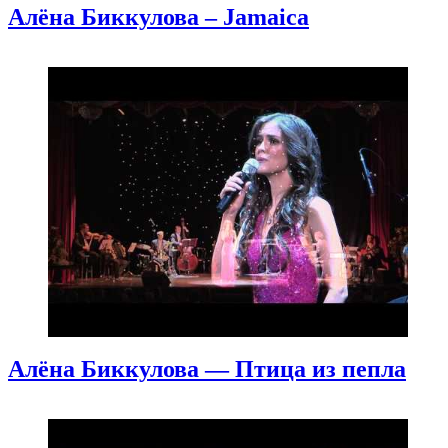
Алёна Биккулова – Jamaica
Алёна Биккулова — Птица из пепла